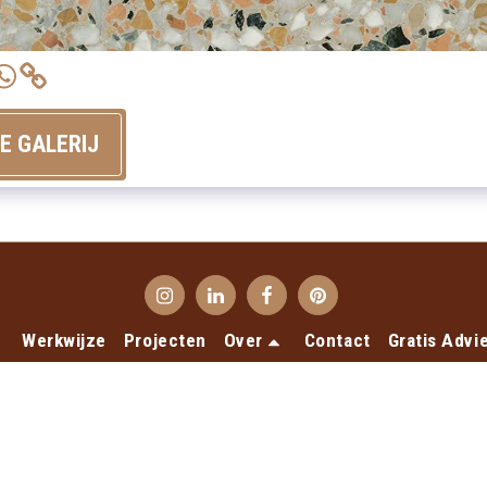
GE GALERIJ
Werkwijze
Projecten
Over
Contact
Gratis Advi
uteursrecht © 2026 Alle rechten voorbehouden -
Terrecotte Euro
Privacy Verklaring
Ontworpen door
SiteRocket