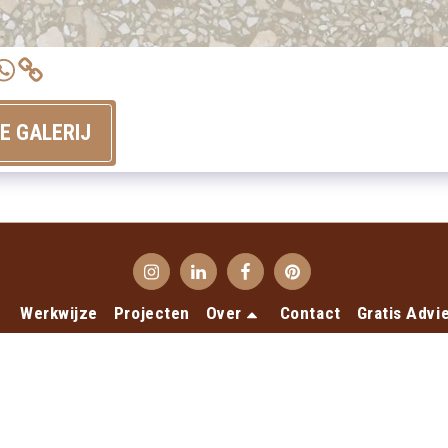
GE GALERIJ
Werkwijze
Projecten
Over
Contact
Gratis Advi
uteursrecht © 2026 Alle rechten voorbehouden -
Terrecotte Euro
Privacy Verklaring
Ontworpen door
SiteRocket