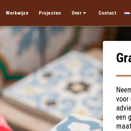
Werkwijze
Projecten
Over
Contact
Gr
Neem
voor 
advie
een g
maat