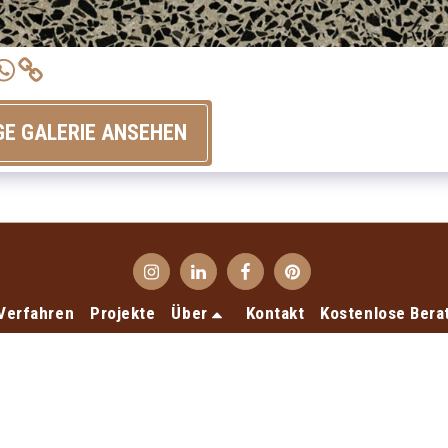
GE GALERIE ANSEHEN
Verfahren
Projekte
Über
Kontakt
Kostenlose Bera
Copyright © 2026 Alle Rechte vorbehalten. -
Terrecotte Europe
Datenschutzerklärung
Design von
SiteRocket